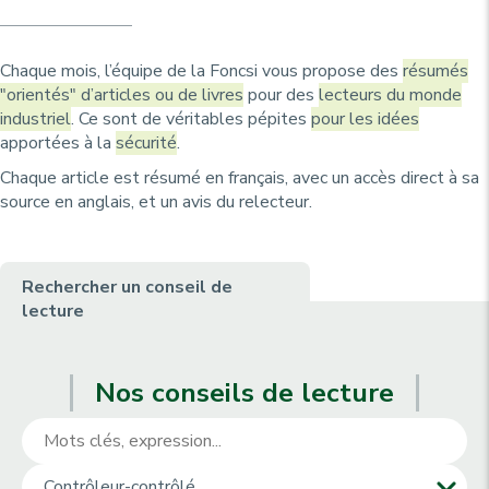
u
p
r
i
Chaque mois, l’équipe de la Foncsi vous propose des
résumés
"orientés" d’articles ou de livres
pour des
lecteurs du monde
n
industriel
. Ce sont de véritables pépites
pour les idées
c
apportées à la
sécurité
.
i
Chaque article est résumé en français, avec un accès direct à sa
p
source en anglais, et un avis du relecteur.
a
l
Rechercher un conseil de
e
lecture
Nos conseils de lecture