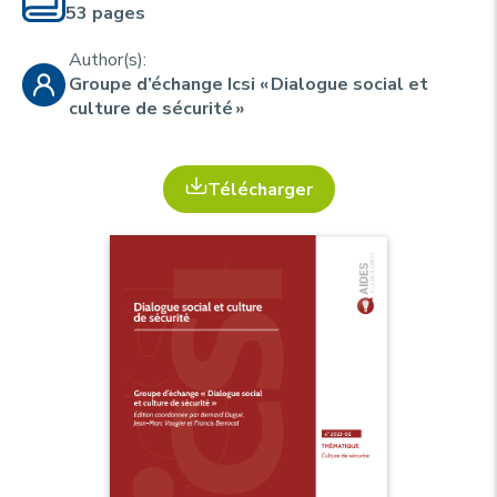
u
p
53 pages
r
Author(s):
i
Groupe d’échange Icsi « Dialogue social et
n
culture de sécurité »
c
i
Télécharger
p
a
l
e