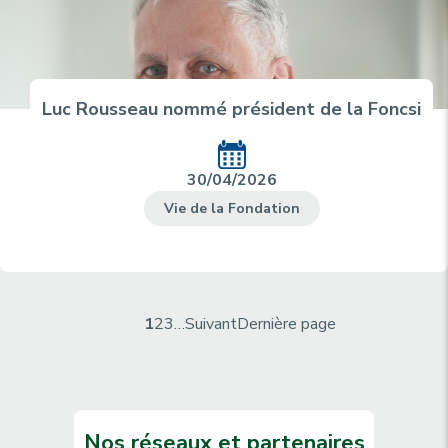
Luc Rousseau nommé président de la Foncsi
30/04/2026
Vie de la Fondation
P
P
1
P
2
P
3
…
P
Suivant
D
Dernière page
a
a
a
a
a
e
g
g
g
g
g
r
i
e
e
e
e
n
n
c
s
i
a
Nos réseaux et partenaires