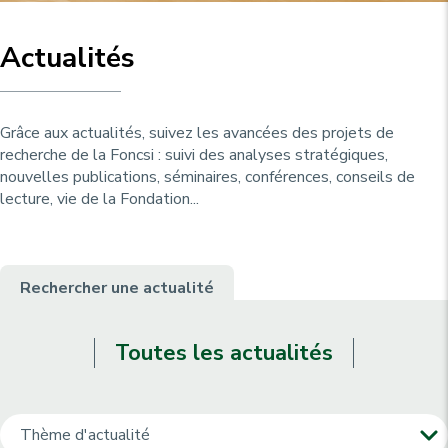
u
p
r
Actualités
i
n
c
Grâce aux actualités, suivez les avancées des projets de
i
recherche de la Foncsi : suivi des analyses stratégiques,
nouvelles publications, séminaires, conférences, conseils de
p
lecture, vie de la Fondation...
a
l
e
Rechercher une actualité
Toutes les actualités