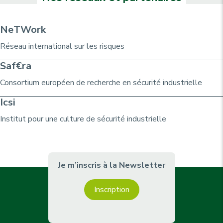
o
u
è
t
u
i
r
i
o
r
v
e
NeTWork
n
a
a
p
Réseau international sur les risques
n
n
a
t
t
g
Saf€ra
e
e
e
Consortium
européen de recherche
en sécurité industrielle
Icsi
Institut pour une culture de sécurité industrielle
Je m’inscris à la Newsletter
Inscription