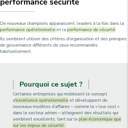
performance sécurité
u
p
r
i
De nouveaux champions apparaissent, leaders à la fois dans la
n
performance opérationnelle
et la
performance de sécurité
.
c
Ils semblent utiliser des critères d’organisation et des principes
i
de gouvernance différents de ceux recommandés
p
habituellement.
a
l
e
Pourquoi ce sujet ?
Certaines entreprises qui mobilisent le concept
d
’excellence opérationnelle
et développent de
nouveaux modèles d’affaires ‒ comme le « low cost »
dans le secteur aérien ‒ atteignent des résultats qui
semblent excellents, tant sur le
plan économique que
sur les enjeux de sécurité.