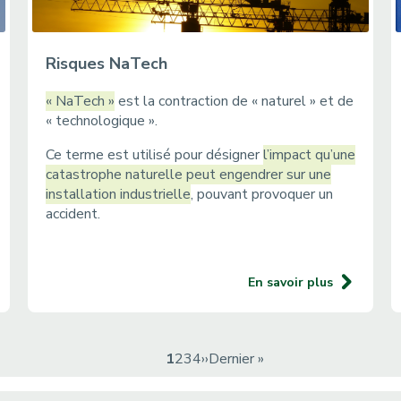
Risques NaTech
« NaTech »
est la contraction de « naturel » et de
« technologique ».
Ce terme est utilisé pour désigner
l’impact qu’une
catastrophe naturelle peut engendrer sur une
installation industrielle
, pouvant provoquer un
accident.
En savoir plus
P
1
P
2
P
3
P
4
P
››
D
Dernier »
a
a
a
a
a
e