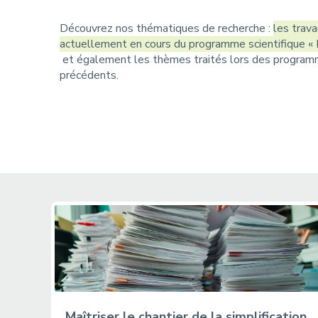
r
u
i
Découvrez nos thématiques de recherche :
les trav
actuellement en cours du programme scientifique
« 
a
et également les thèmes traités lors des progra
précédents.
n
e
Maîtriser le chantier de la simplification