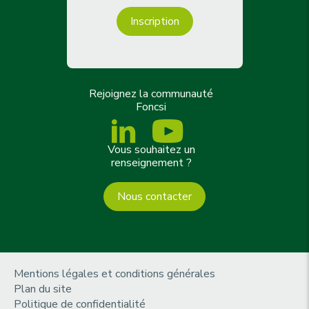
Inscription
Rejoignez la communauté
Foncsi
Vous souhaitez un
renseignement ?
Nous contacter
m
Mentions légales et conditions générales
e
Plan du site
n
Politique de confidentialité