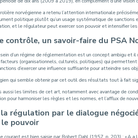
 période de dix ans (2009 à 2019), en complément d’une vision c
rolière norvégienne a retenu l’attention internationale préciséme
trument politique plutôt qu’un usage systématique de sanctions e
ation, et le régulateur peut exercer son pouvoir et intensifier le
 contrôle, un savoir-faire du PSA No
sein d’un régime de réglementation est un concept ambigu et il n
acteurs (organisationnels, culturels, politiques) qui permetten
nctions d’exercer une influence suffisante pour atteindre ses obje
ien qui semble obtenir par cet outil des résultats tout à fait sign
s aussi les limites de cet art, notamment avec avantage de cond
sion pour harmoniser les règles et les normes, et l’afflux de nouv
a régulation par le dialogue négocié 
 le pouvoir
ge courant est bien saisie par Robert Dahl (1957, p. 203) : « A a 