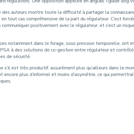
ard regulation). Une opposition appelée en anglais « guide dog v
 des auteurs montre toute la difficulté à partager la connaissance 
en tout cas compréhensive de la part du régulateur. C’est forcéme
à communiquer positivement avec le régulateur, et c’est un risqu
ises notamment dans le forage, sous pression temporelle, ont ir
u PSA à des solutions de co-gestion entre régulateur et contrô
ses de sécurité.
 s’il est très productif, assurément plus qu’ailleurs dans le mo
 encore plus d’informel et moins d’asymétrie, ce qui permettrai
sques.