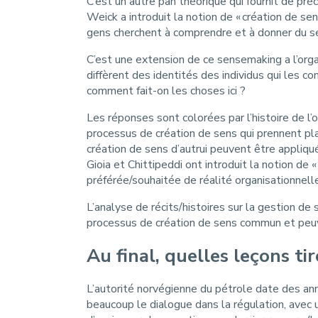
C’est un autre pan théorique qui fournit de pr
Weick a introduit la notion de « création de se
gens cherchent à comprendre et à donner du s
C’est une extension de ce sensemaking a l’organ
diffèrent des identités des individus qui les 
comment fait-on les choses ici ?
Les réponses sont colorées par l’histoire de l’or
processus de création de sens qui prennent plac
création de sens d’autrui peuvent être appliqu
Gioia et Chittipeddi ont introduit la notion de «
préférée/souhaitée de réalité organisationnelle
L’analyse de récits/histoires sur la gestion de
processus de création de sens commun et peuvent
Au final, quelles leçons t
L’autorité norvégienne du pétrole date des anné
beaucoup le dialogue dans la régulation, avec u