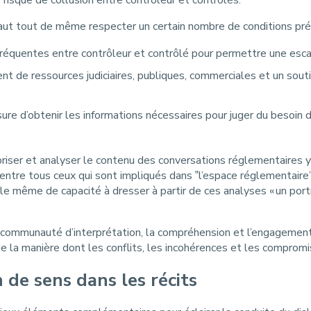
 risque de collusion entre contrôleur et contrôlés.
 faut tout de même respecter un certain nombre de conditions préal
équentes entre contrôleur et contrôlé pour permettre une escal
t de ressources judiciaires, publiques, commerciales et un soutie
e d’obtenir les informations nécessaires pour juger du besoin d’
riser et analyser le contenu des conversations réglementaires y c
entre tous ceux qui sont impliqués dans ‟l’espace réglementaire
le même de capacité à dresser à partir de ces analyses « un portr
e communauté d’interprétation, la compréhension et l’engagement 
 la manière dont les conflits, les incohérences et les comprom
n de sens dans les récits