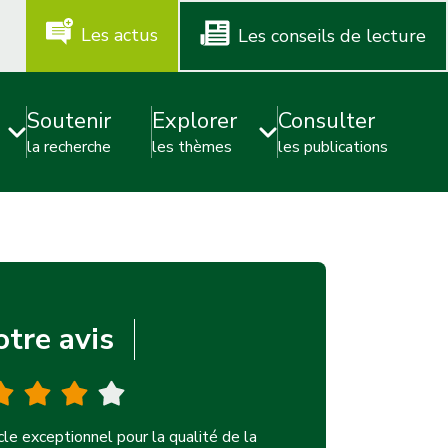
m
Les actus
Les conseils de lecture
e
n
Soutenir
Explorer
Consulter
u
la recherche
les thèmes
les publications
-
a
d
v
i
tre avis
c
e
cle exceptionnel pour la qualité de la