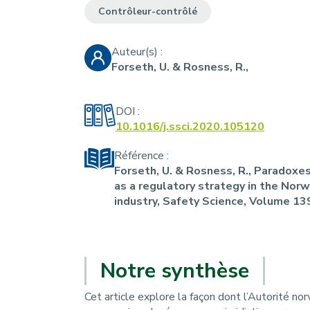
r
u
Contrôleur-contrôlé
i
Auteur(s) :
a
Forseth, U. & Rosness, R.,
n
e
DOI :
10.1016/j.ssci.2020.105120
Référence :
Forseth, U. & Rosness, R., Paradoxe
as a regulatory strategy in the Norw
industry,
Safety Science
, Volume 13
Notre synthèse
Cet article explore la façon dont l’Autorité n