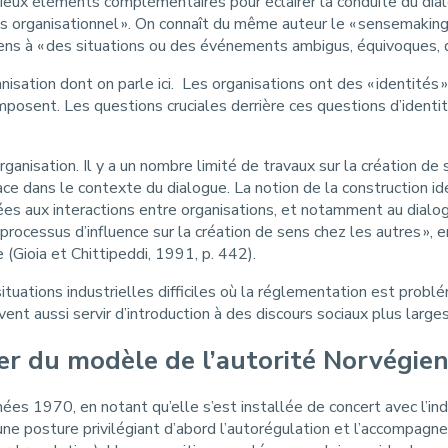
écieux éléments complémentaires pour éclairer la conduite du dia
ns organisationnel ». On connaît du même auteur le « sensemaking 
ens à « des situations ou des événements ambigus, équivoques, 
isation dont on parle ici. Les organisations ont des « identités 
composent. Les questions cruciales derrière ces questions d’ident
ganisation. Il y a un nombre limité de travaux sur la création de s
e dans le contexte du dialogue. La notion de la construction ident
ées aux interactions entre organisations, et notamment au dialog
 processus d’influence sur la création de sens chez les autres », e
 (Gioia et Chittipeddi, 1991, p. 442).
 situations industrielles difficiles où la réglementation est prob
 aussi servir d’introduction à des discours sociaux plus larges s
irer du modèle de l’autorité Norvégie
es 1970, en notant qu’elle s’est installée de concert avec l’indus
ne posture privilégiant d’abord l’autorégulation et l’accompagnem