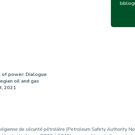
n
bibliog
p
r
i
n
c
i
s of power: Dialogue
egian oil and gas
p
9, 2021
a
l
e
orvégienne de sécurité pétrolière (Petroleum Safety Authority N