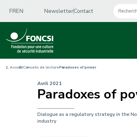
Aller
Recherche
c
au
FR
EN
Newsletter
Contact
contenu
o
principal
n
t
a
F
c
Accueil
Conseils de lecture
Paradoxes of power
i
t
Avril 2021
Paradoxes of p
l
-
d
m
'
Dialogue as a regulatory strategy in the N
e
industry
A
n