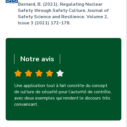
u
p
Bernard, B. (2021). Regulating Nuclear
r
Safety through Safety Culture.
Journal of
Safety Science and Resilience
. Volume 2,
i
Issue 3 (2021) 172-178.
n
c
i
p
Notre avis
a
l
e
Une application tout à fait concrète du concept
de culture de sécurité pour l’autorité de contrôle,
avec deux exemples qui rendent le discours très
convaincant.