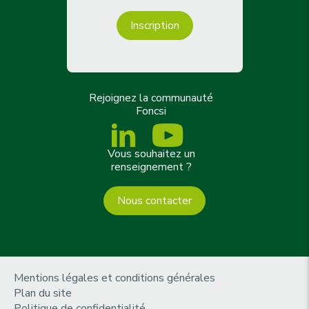
Inscription
Rejoignez la communauté
Foncsi
Vous souhaitez un
renseignement ?
Nous contacter
m
Mentions légales et conditions générales
e
Plan du site
n
Politique de confidentialité