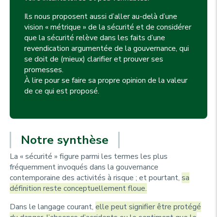
Ils nous proposent aussi d’aller au-delà d’une
vision « métrique » de la sécurité et de considérer
que la sécurité relève dans les faits d’une
revendication argumentée de la gouvernance, qui
se doit de (mieux) clarifier et prouver ses
promesses.
À lire pour se faire sa propre opinion de la valeur
de ce qui est proposé.
Notre synthèse
La « sécurité » figure parmi les termes les plus
fréquemment invoqués dans la gouvernance
contemporaine des activités à risque ; et pourtant,
sa
définition reste conceptuellement floue.
Dans le langage courant,
elle peut signifier être protégé