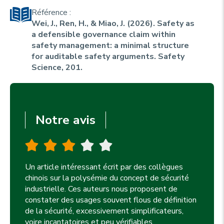
u
p
Référence :
r
Wei, J., Ren, H., & Miao, J. (2026). Safety as
i
a defensible governance claim within
n
safety management: a minimal structure
for auditable safety arguments.
Safety
c
Science, 201
.
i
p
a
Notre avis
l
e
Un article intéressant écrit par des collègues
chinois sur la polysémie du concept de sécurité
industrielle. Ces auteurs nous proposent de
constater des usages souvent flous de définition
de la sécurité, excessivement simplificateurs,
voire incantatoires et peu vérifiables.