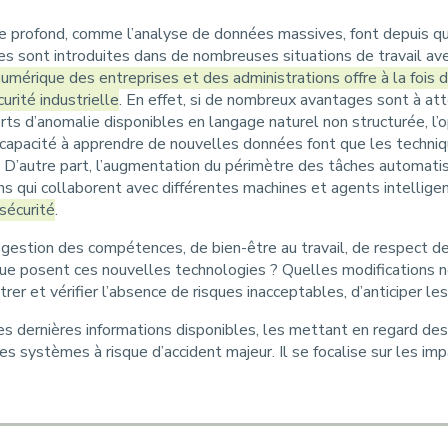
sage profond, comme l’analyse de données massives, font depuis q
s sont introduites dans de nombreuses situations de travail ave
numérique des entreprises et des administrations offre à la fois
urité industrielle
. En effet, si de nombreux avantages sont à at
orts d’anomalie disponibles en langage naturel non structurée, l’
r capacité à apprendre de nouvelles données font que les techniq
. D’autre part, l’augmentation du périmètre des tâches automatis
ns qui collaborent avec différentes machines et agents intellige
sécurité
.
gestion des compétences, de bien-être au travail, de respect de
que posent ces nouvelles technologies ? Quelles modifications 
rer et vérifier l’absence de risques inacceptables, d’anticiper le
 dernières informations disponibles, les mettant en regard des
es systèmes à risque d’accident majeur. Il se focalise sur les imp