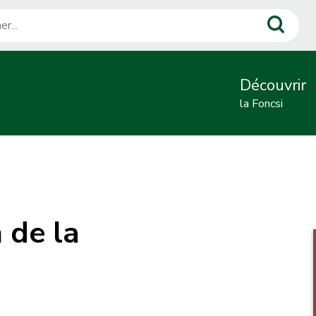
r
N
Découvrir
la Foncsi
a
v
i
g
a
n de la
t
i
o