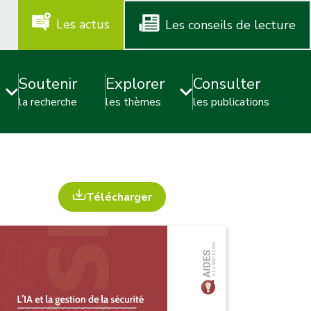
m
Les actus
Les conseils de lecture
e
n
Soutenir
Explorer
Consulter
u
la recherche
les thèmes
les publications
-
a
d
v
Télécharger
i
c
e