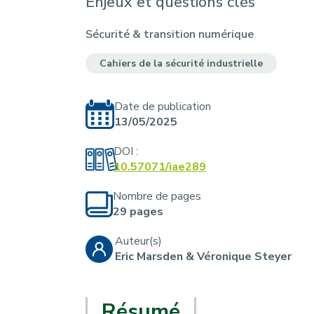
Enjeux et questions clés
r
u
i
Sécurité & transition numérique
a
Cahiers de la sécurité industrielle
n
e
Date de publication
13/05/2025
DOI :
10.57071/iae289
Nombre de pages
29 pages
Auteur(s)
Eric Marsden & Véronique Steyer
Résumé