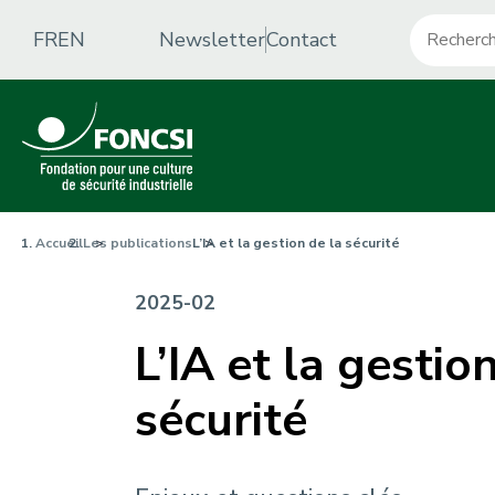
Aller
Recherche
c
au
FR
EN
Newsletter
Contact
contenu
o
principal
n
t
a
F
c
Accueil
Les publications
L’IA et la gestion de la sécurité
i
t
2025-02
l
-
L’IA et la gestio
d
m
sécurité
'
e
A
n