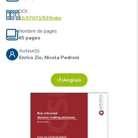
u
p
r
DOI :
10.57071/539rdm
i
n
Nombre de pages
c
45 pages
i
Auteur(s)
p
Enrico Zio, Nicola Pedroni
a
l
Anglais
e