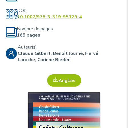
u
p
r
DOI :
10.1007/978-3-319-95129-4
i
n
Nombre de pages
c
165 pages
i
Auteur(s)
p
Claude Gilbert, Benoît Journé, Hervé
Laroche, Corinne Bieder
a
l
e
Anglais