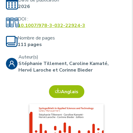
u
p
Date de publication
2026
r
i
DOI :
10.1007/978-3-032-22924-3
n
c
Nombre de pages
i
111 pages
p
Auteur(s)
a
Stéphanie Tillement, Caroline Kamaté,
Hervé Laroche et Corinne Bieder
l
e
Anglais