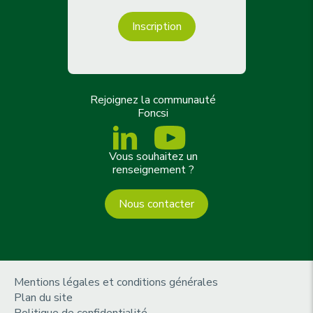
Inscription
Rejoignez la communauté
Foncsi
Vous souhaitez un
renseignement ?
Nous contacter
m
Mentions légales et conditions générales
e
Plan du site
n
Politique de confidentialité