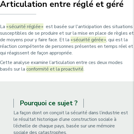
u
p
Articulation entre réglé et géré
r
i
La
« sécurité réglée »
est basée sur l'anticipation des situations
n
susceptibles de se produire et sur la mise en place de règles et
c
de moyens pour y faire face. Et la
« sécurité gérée »
, qui est la
i
réaction compétente de personnes présentes en temps réel et
qui réagissent de façon appropriée.
p
Cette analyse examine l’articulation entre ces deux modes
a
basés sur la
conformité et la proactivité
.
l
e
Pourquoi ce sujet ?
La façon dont on conçoit la sécurité dans l’industrie est
le résultat historique d’une construction sociale à
l’échelle de chaque pays, basée sur une mémoire
sociale des catastrophes.