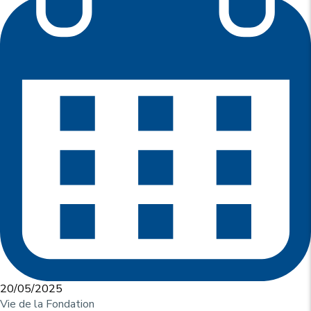
u
p
r
i
n
c
i
p
a
l
e
20/05/2025
Vie de la Fondation