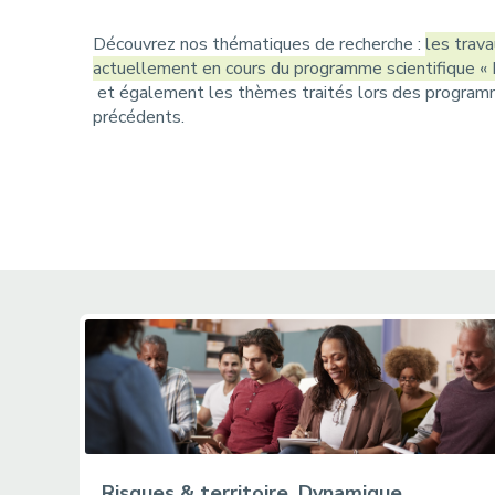
r
u
i
Découvrez nos thématiques de recherche :
les trav
actuellement en cours du programme scientifique
« 
a
et également les thèmes traités lors des progra
précédents.
n
e
Risques & territoire, Dynamique