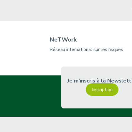
i
n
a
t
i
NeTWork
o
Réseau international sur les risques
n
Je m’inscris à la Newslett
Inscription
m