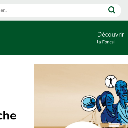
r
N
Découvrir
la Foncsi
a
v
i
g
a
t
i
che
o