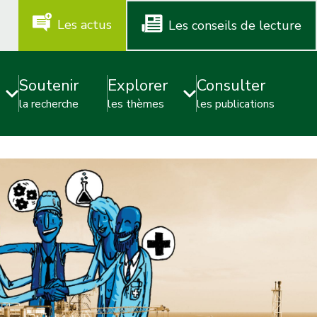
m
Les actus
Les conseils de lecture
e
n
Soutenir
Explorer
Consulter
u
la recherche
les thèmes
les publications
-
a
d
v
i
c
e