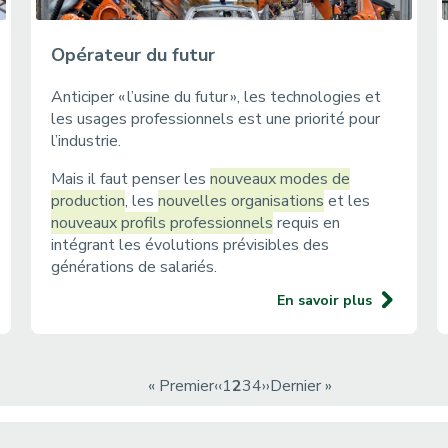
Opérateur du futur
Anticiper « l’usine du futur », les technologies et
les usages professionnels est une priorité pour
l’industrie.
Mais il faut penser les
nouveaux modes de
production
, les
nouvelles organisations
et les
nouveaux profils professionnels
requis en
intégrant les évolutions prévisibles des
générations de salariés.
En savoir plus
P
« Premier
P
‹‹
P
1
P
2
P
3
P
4
P
››
D
Dernier »
r
a
a
a
a
a
a
e
e
g
g
g
g
g
g
r