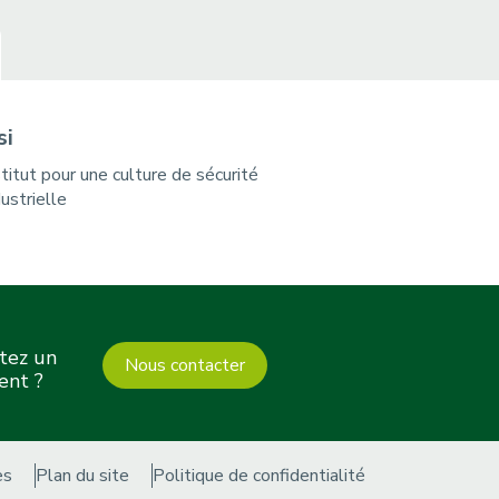
si
stitut pour une culture de sécurité
dustrielle
tez un
Nous contacter
ent ?
es
Plan du site
Politique de confidentialité